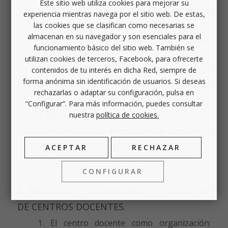
Este sitio web utiliza cookies para mejorar su
Régimen jurídico aplicable al centro
experiencia mientras navega por el sitio web. De estas,
docente y sus órganos colegiados.
las cookies que se clasifican como necesarias se
almacenan en su navegador y son esenciales para el
Normativa aplicable al personal
funcionamiento básico del sitio web. También se
funcionario y laboral.
utilizan cookies de terceros, Facebook, para ofrecerte
Normativa presupuestaria, financiera, de
contenidos de tu interés en dicha Red, siempre de
forma anónima sin identificación de usuarios. Si deseas
contratación pública y de responsabilidad
rechazarlas o adaptar su configuración, pulsa en
civil.
“Configurar”. Para más información, puedes consultar
Normativa relativa al menor.
nuestra
política de cookies.
Normativa de protección de datos y su
aplicación a los centros docentes.
ACEPTAR
RECHAZAR
Test de evaluación del módulo I
CONFIGURAR
2. MÓDULO II. ORGANIZACIÓN Y GESTIÓN
DE CENTROS DOCENTES.
El centro docente como organización: