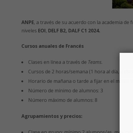
ANPE
, a través de su acuerdo con la academia de 
niveles
EOI
,
DELF B2, DALF C1 2024.
Cursos anuales de Francés
Clases en línea a través de
Teams.
Cursos de 2 horas/semana (1 hora al día, 2 días
Horario de mañana o tarde a fijar en el moment
Número de mínimo de alumnos: 3
Número máximo de alumnos: 8
Agrupamientos y precios:
Clase en grupo: mínimo 2 alumnos/as, máximo 