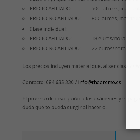
PRECIO AFILIADO: 60€ al mes, matrícula
PRECIO NO AFILIADO: 80€ al mes, matrícula
Clase individual:
PRECIO AFILIADO: 18 euros/hora.
PRECIO NO AFILIADO: 22 euros/hora
Los precios incluyen material que, al ser clase
onli
Contacto: 684 635 330 /
info@theoreme.es
El proceso de inscripción a los exámenes y el pago
duda que te pueda surgir al hacerlo.