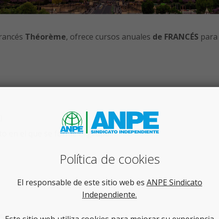
francés
Théorème
, ofrece cursos anuales
de FRANCÉS
para
)
o en el que se forme el grupo.
Política de cookies
El responsable de este sitio web es
ANPE Sindicato
Independiente.
5.
Este sitio web utiliza cookies para mejorar su experiencia