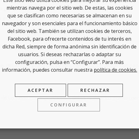
mientras navega por el sitio web. De estas, las cookies
 gratis
que se clasifican como necesarias se almacenan en su
 gratis
navegador y son esenciales para el funcionamiento básico
del sitio web. También se utilizan cookies de terceros,
Facebook, para ofrecerte contenidos de tu interés en
dicha Red, siempre de forma anónima sin identificación de
usuarios. Si deseas rechazarlas o adaptar su
configuración, pulsa en “Configurar”. Para más
ne
, deberás imprimirlos. Te recomendamos trabajar con papel
información, puedes consultar nuestra
política de cookies.
ACEPTAR
RECHAZAR
 de las tasas correspondientes debes realizarlos por tu cuen
CONFIGURAR