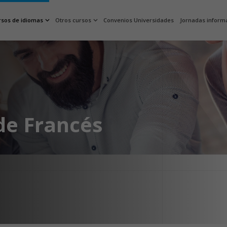
rsos de idiomas
Otros cursos
Convenios Universidades
Jornadas inform
de Francés