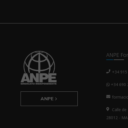
ANPE For
+34 915
+34 690 
formaci
ANPE
Calle de 
28012 - M